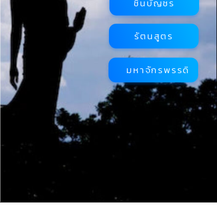
ชินบัญชร
รัตนสูตร
มหาจักรพรรดิ